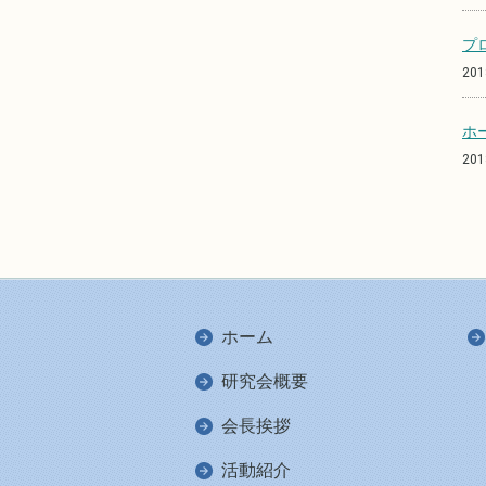
プ
20
ホ
20
ホーム
研究会概要
会長挨拶
活動紹介