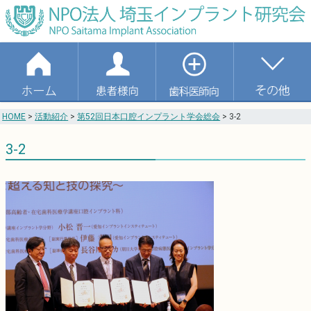
HOME
>
活動紹介
>
第52回日本口腔インプラント学会総会
>
3-2
3-2