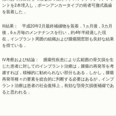
ントを2本埋入し，ボーンアンカータイプの術者可撤式義歯
を装着した．
Ⅲ結果： 平成20年2月最終補綴物を装着．1ヵ月後，3カ月
後，6ヵ月毎のメンテナンスを行い，約4年半経過した現
在，インプラント周囲の組織および腫瘍開窓部も良好な結果
を得ている．
Ⅳ考察および結論： 腫瘍性疾患により広範囲の骨欠損を生
じた患者に対してのインプラント治療は，腫瘍の再発等を考
慮すれば，積極的に勧められない部分もある．しかし，腫瘍
再発等種々の要素を総合的に判断する必要はあるが，インプ
ラント治療は患者の社会復帰上，有効な顎骨欠損後補綴であ
ると思われる．