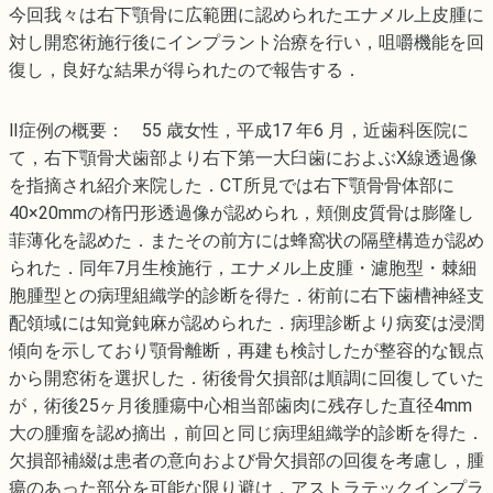
今回我々は右下顎骨に広範囲に認められたエナメル上皮腫に
対し開窓術施行後にインプラント治療を行い，咀嚼機能を回
復し，良好な結果が得られたので報告する．
Ⅱ症例の概要： 55 歳女性，平成17 年6 月，近歯科医院に
て，右下顎骨犬歯部より右下第一大臼歯におよぶX線透過像
を指摘され紹介来院した．CT所見では右下顎骨骨体部に
40×20mmの楕円形透過像が認められ，頬側皮質骨は膨隆し
菲薄化を認めた．またその前方には蜂窩状の隔壁構造が認め
られた．同年7月生検施行，エナメル上皮腫・濾胞型・棘細
胞腫型との病理組織学的診断を得た．術前に右下歯槽神経支
配領域には知覚鈍麻が認められた．病理診断より病変は浸潤
傾向を示しており顎骨離断，再建も検討したが整容的な観点
から開窓術を選択した．術後骨欠損部は順調に回復していた
が，術後25ヶ月後腫瘍中心相当部歯肉に残存した直径4mm
大の腫瘤を認め摘出，前回と同じ病理組織学的診断を得た．
欠損部補綴は患者の意向および骨欠損部の回復を考慮し，腫
瘍のあった部分を可能な限り避け，アストラテックインプラ